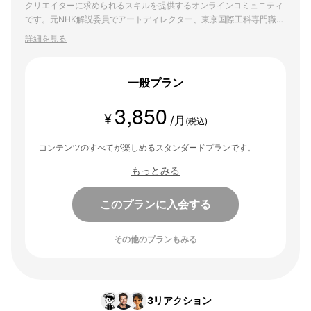
クリエイターに求められるスキルを提供するオンラインコミュニティ
です。元NHK解説委員でアートディレクター、東京国際工科専門職大
学教授としても活躍する中谷日出“学長”が、これまでのキャリアで培
詳細を見る
ったノウハウのすべてを共有します。
一般プラン
3,850
¥
/月
(税込)
コンテンツのすべてが楽しめるスタンダードプランです。
もっとみる
このプランに入会する
その他のプランもみる
3
リアクション